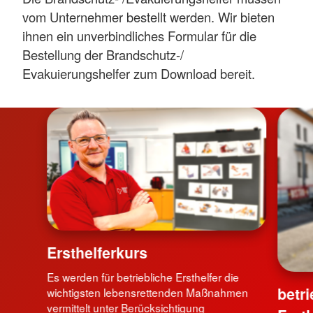
vom Unternehmer bestellt werden. Wir bieten
ihnen ein unverbindliches Formular für die
Bestellung der Brandschutz-/
Evakuierungshelfer zum Download bereit.
Ersthelferkurs
Es werden für betriebliche Ersthelfer die
betri
wichtigsten lebensrettenden Maßnahmen
vermittelt unter Berücksichtigung