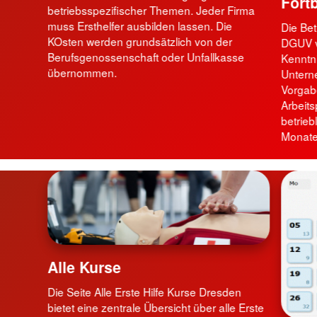
Fort
betriebsspezifischer Themen. Jeder Firma
muss Ersthelfer ausbilden lassen. Die
Die Bet
KOsten werden grundsätzlich von der
DGUV ve
Berufsgenossenschaft oder Unfallkasse
Kenntni
übernommen.
Unterne
Vorgab
Arbeits
betrieb
Monate
Alle Kurse
Die Seite Alle Erste Hilfe Kurse Dresden
bietet eine zentrale Übersicht über alle Erste